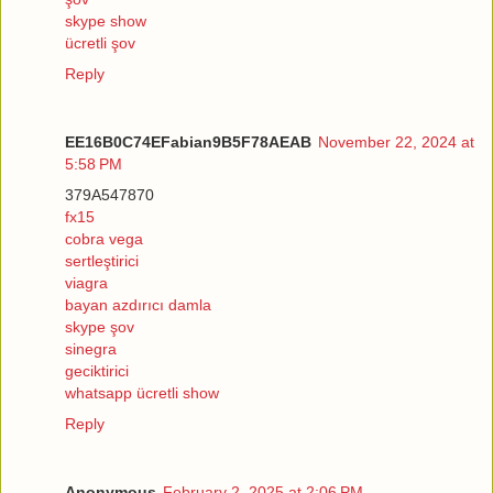
skype show
ücretli şov
Reply
EE16B0C74EFabian9B5F78AEAB
November 22, 2024 at
5:58 PM
379A547870
fx15
cobra vega
sertleştirici
viagra
bayan azdırıcı damla
skype şov
sinegra
geciktirici
whatsapp ücretli show
Reply
Anonymous
February 2, 2025 at 2:06 PM