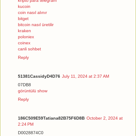
kripto para telegram
kucoin
coin nasıl alınır
bitget
bitcoin nasıl üretilir
kraken
poloniex
coinex
canli sohbet
Reply
51381CassidyD4D76
July 11, 2024 at 2:37 AM
07DB8
görüntülü show
Reply
186C509E59Tatiana82B75F6D8B
October 2, 2024 at
2:24 PM
D0028874C0