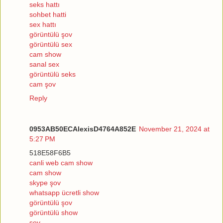
seks hattı
sohbet hatti
sex hattı
görüntülü şov
görüntülü sex
cam show
sanal sex
görüntülü seks
cam şov
Reply
0953AB50ECAlexisD4764A852E
November 21, 2024 at
5:27 PM
518E58F6B5
canli web cam show
cam show
skype şov
whatsapp ücretli show
görüntülü şov
görüntülü show
şov