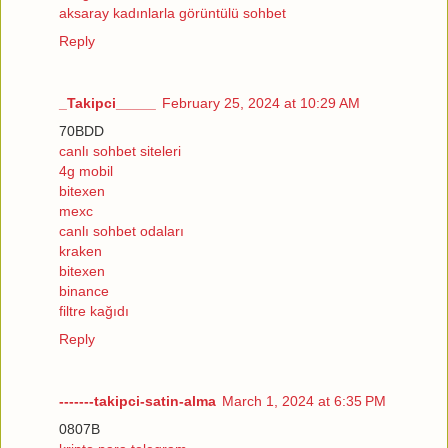
aksaray kadınlarla görüntülü sohbet
Reply
_Takipci_____
February 25, 2024 at 10:29 AM
70BDD
canlı sohbet siteleri
4g mobil
bitexen
mexc
canlı sohbet odaları
kraken
bitexen
binance
filtre kağıdı
Reply
-------takipci-satin-alma
March 1, 2024 at 6:35 PM
0807B